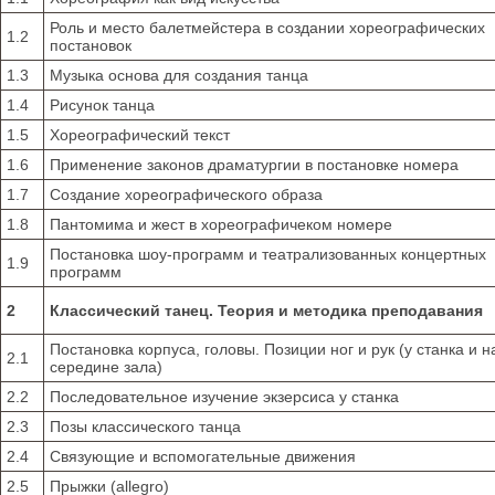
Роль и место балетмейстера в создании хореографических
1.2
постановок
1.3
Музыка основа для создания танца
1.4
Рисунок танца
1.5
Хореографический текст
1.6
Применение законов драматургии в постановке номера
1.7
Создание хореографического образа
1.8
Пантомима и жест в хореографичеком номере
Постановка шоу-программ и театрализованных концертных
1.9
программ
2
Классический танец. Теория и методика преподавания
Постановка корпуса, головы. Позиции ног и рук (у станка и н
2.1
середине зала)
2.2
Последовательное изучение экзерсиса у станка
2.3
Позы классического танца
2.4
Связующие и вспомогательные движения
2.5
Прыжки (allegro)