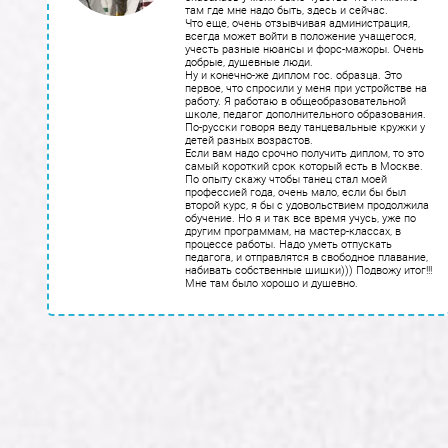
там где мне надо быть, здесь и сейчас.
Что еще, очень отзывчивая администрация,
всегда может войти в положение учащегося,
учесть разные нюансы и форс-мажоры. Очень
добрые, душевные люди.
Ну и конечно-же диплом гос. образца. Это
первое, что спросили у меня при устройстве на
работу. Я работаю в общеобразовательной
школе, педагог дополнительного образования.
По-русски говоря веду танцевальные кружки у
детей разных возрастов.
Если вам надо срочно получить диплом, то это
самый короткий срок который есть в Москве.
По опыту скажу чтобы танец стал моей
профессией года, очень мало, если бы был
второй курс, я бы с удовольствием продолжила
обучение. Но я и так все время учусь, уже по
другим программам, на мастер-классах, в
процессе работы. Надо уметь отпускать
педагога, и отправлятся в свободное плавание,
набивать собственные шишки))) Подвожу итог!!!
Мне там было хорошо и душевно.