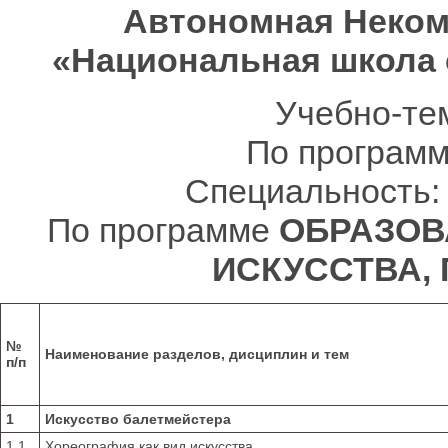
Автономная Неком
«Национальная школа
Учебно-те
По программ
Специальность
По программе
ОБРАЗОВ
ИСКУССТВА, 
№
Наименование разделов, дисциплин и тем
п/п
1
Искусство балетмейстера
1.1
Хореография как вид искусства