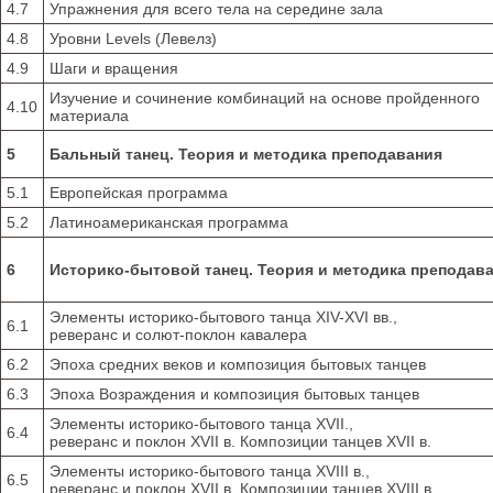
4.7
Упражнения для всего тела на середине зала
4.8
Уровни Levels (Левелз)
4.9
Шаги и вращения
Изучение и сочинение комбинаций на основе пройденного
4.10
материала
5
Бальный танец. Теория и методика преподавания
5.1
Европейская программа
5.2
Латиноамериканская программа
6
Историко-бытовой танец. Теория и методика преподав
Элементы историко-бытового танца XIV-XVI вв.,
6.1
реверанс и солют-поклон кавалера
6.2
Эпоха средних веков и композиция бытовых танцев
6.3
Эпоха Возраждения и композиция бытовых танцев
Элементы историко-бытового танца XVII.,
6.4
реверанс и поклон XVII в. Композиции танцев XVII в.
Элементы историко-бытового танца XVIII в.,
6.5
реверанс и поклон XVII в. Композиции танцев XVIII в.