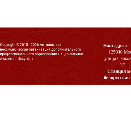
Copyright © 2015 - 2026 Автономная
Наш
а
дрес:
некоммерческая организация дополнительного
125040 Мо
профессионального образования Национальная
улица Скаков
Академия Искусств
3/1
Станция м
белорус
Как на
найти:
Ме
белорусс
(радиальная,
вагон и
центра),
про
мосту в ст