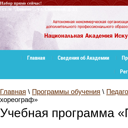
Набор прям
/ ст. м "Динамо" , ул. Скаковая, д. 3/1
Главная
Сведения об Академии
Пр
Рег
Главная
\
Программы обучения
\
Педаго
хореограф»
Учебная программа «