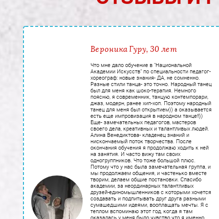
Вероника Гуру, 30 лет
Что мне дало обучение в "Национальной
Академии Искусств" по специальности педагог-
хореограф: новые знания- ДА, не сомненно.
Разные стили танца- это точно. Народный танец
был для меня как шоко-терапия. Немного
поясню, я современник, танцую контемпорари,
джаз, модерн, ранее хип-хоп. Поэтому народный
танец для меня был открытием)) а оказывается
есть еще импровизация в народном танце!!))
Еще- замечательных педагогов, мастеров
своего дела, креативных и талантливых людей.
Алина Венедиктова- кладенец знаний и
нискончаемый поток творчества. После
окончания обучения я продолжаю ходить к ней
на занятия. И часто вижу там своих
одногруппников. Что тоже большой плюс.
Потому что у нас была замечательная группа, и
мы продолжаем общения, и частенько вместе
творим, делаем общие постановки. Спасибо
академии, за неординарных талантливых
друзей-единомышленников с которыми хочется
создавать и подпитывать друг друга разными
сумашедшими идеями, вооплащать мечты. Я с
теплом вспоминаю этот год, когда я там
оказалась у меня было чувство что я именно